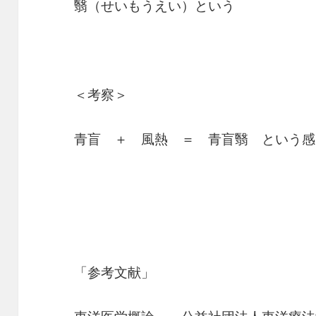
翳（せいもうえい）という
＜考察＞
青盲 ＋ 風熱 ＝ 青盲翳 という感
「参考文献」