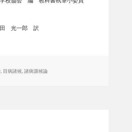
学校協会 編 教科書執筆小委員
田 光一郎 訳
学
,
目病諸候
,
諸病源候論