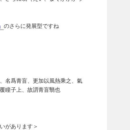
」
のさらに発展型ですね
、名爲青盲、更加以風熱乘之、氣
覆瞳子上、故謂青盲翳也
いがあります＞