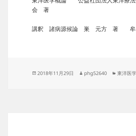
東洋医学概論 公益社団法人東洋療法
会 著
講釈 諸病源候論 巣 元方 著 牟
投
作
カ
2018年11月29日
phg52640
東洋医
稿
成
テ
日:
者
ゴ
リ
ー