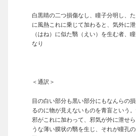
白黒睛の二つ損傷なし、瞳子分明し、た
に風熱これに乗じて加わると、気外に泄
（はね）に似た翳（えい）を生む者、瞳
なり
＜通訳＞
目の白い部分も黒い部分にもなんらの損
るのに物が見えないものを青盲という。
邪がこれに加わって、邪気が外に泄せら
うな薄い膜状の翳を生じ、それが瞳孔の