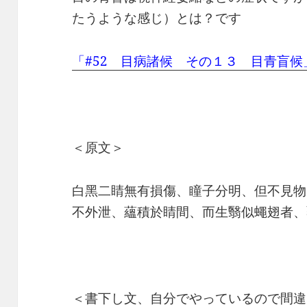
たうような感じ）とは？です
「#52 目病諸候 その１３ 目青盲候
＜原文＞
白黑二睛無有損傷、瞳子分明、但不見物
不外泄、蘊積於睛間、而生翳似蠅翅者、
＜書下し文、自分でやっているので間違