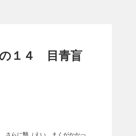
その１４ 目青盲
、さらに翳（えい、まくがかかっ