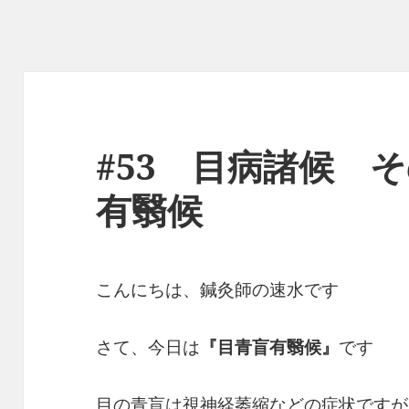
#53 目病諸候 
有翳候
こんにちは、鍼灸師の速水です
さて、今日は
『目青盲有翳候』
です
目の青盲は視神経萎縮などの症状ですが