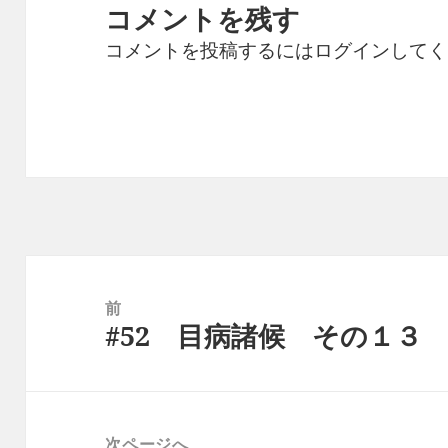
コメントを残す
コメントを投稿するには
ログイン
してく
投
稿
前
#52 目病諸候 その１３
ナ
前
ビ
の
ゲ
投
ー
稿:
次ページへ