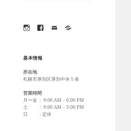
ブ
メ
ニ
ュ
ー
Instagram
Facebook
メ
lit.link/harikyuhayami
を
ー
展
ル
開
基本情報
所在地
札幌市厚別区厚別中央５条
営業時間
月〜金 : 9:00 AM – 6:00 PM
土 : 9:00 AM – 3:00 PM
日 : 定休