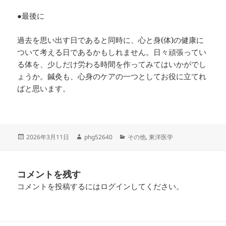
●最後に
過去を思い出す日であると同時に、心と身(体)の健康に
ついて考える日であるかもしれません。日々頑張ってい
る体を、少しだけ労わる時間を作ってみてはいかがでし
ょうか。鍼灸も、心身のケアの一つとしてお役に立てれ
ばと思います。
投
作
カ
2026年3月11日
phg52640
その他
,
東洋医学
稿
成
テ
日:
者
ゴ
リ
コメントを残す
ー
コメントを投稿するには
ログイン
してください。