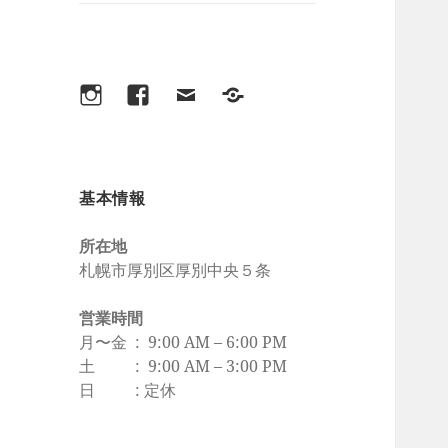
ブ
メ
ニ
ュ
ー
Instagram
Facebook
メ
lit.link/harikyuhayami
を
ー
展
ル
開
基本情報
所在地
札幌市厚別区厚別中央５条
営業時間
月〜金 : 9:00 AM – 6:00 PM
土 : 9:00 AM – 3:00 PM
日 : 定休