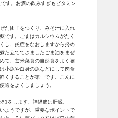
足です。お酒の飲みすぎもビタミン
。
ぜた団子をつくり、みそ汁に入れ
薬です。ごまはカルシウムがたく
くし、炎症をなおしますから努め
煮た立ててさましたごま油をまぜ
めて、玄米菜食の自然食をよく嚙
は小魚や白身の魚などにして肉食
軽くすることが第一です。こんに
便通をよくしましょう。
1をします。神経痛は肝臓、
いようですが、重要なポイントで
むところに
芋パスタ
又はビワの葉