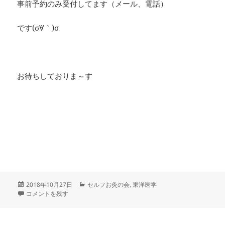
事前予約のみ受付してます（メール、電話）
です(σ´∀｀)σ
お待ちしておりま～す
投
カ
2018年10月27日
セルフお灸の会
,
東洋医学
稿
#36 第2回セルフお灸の会 実施しました〜 に
テ
コメントを残す
日:
ゴ
リ
ー