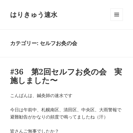
はりきゅう速水
メニュ
ーとウ
ィジェ
ット
カテゴリー:
セルフお灸の会
#36 第2回セルフお灸の会 実
施しました〜
こんばんは、鍼灸師の速水です
今日は午前中、札幌南区、清田区、中央区、大雨警報で
避難勧告がかなりの頻度で鳴ってましたね（汗）
皆さんご無事でしたか？